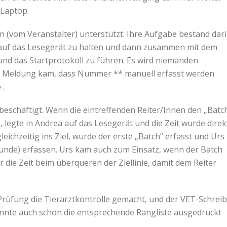
 Laptop.
 (vom Veranstalter) unterstützt. Ihre Aufgabe bestand dari
g, auf das Lesegerät zu halten und dann zusammen mit dem
nd das Startprotokoll zu führen. Es wird niemanden
ie Meldung kam, dass Nummer ** manuell erfasst werden
☻.
 beschäftigt. Wenn die eintreffenden Reiter/Innen den „Batc
n, legte in Andrea auf das Lesegerät und die Zeit wurde direk
ichzeitig ins Ziel, wurde der erste „Batch“ erfasst und Urs
unde) erfassen. Urs kam auch zum Einsatz, wenn der Batch
 die Zeit beim überqueren der Ziellinie, damit dem Reiter
 Prüfung die Tierarztkontrolle gemacht, und der VET-Schrei
konnte auch schon die entsprechende Rangliste ausgedruckt