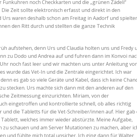
der Funkuhren noch Checkkarten und die „grünen Zädeli“
ie Zeit sollte elektronisch erfasst und direkt in den
Urs waren deshalb schon am Freitag in Aadorf und spielte
nen den Ritt durch und stellten die ganze Technik
früh aufstehen, denn Urs und Claudia holten uns und Fredy
dann zu Dodo und Andrea auf und fuhren dann im Konvoi na
Uhr noch fast leer und wir machten uns unter Anleitung vo
tes wurde das Vet-In und die Zentrale eingerichtet. Ich war
, denn es gab so viele Geräte und Kabel, dass ich keine Chan
 zu stecken. Urs machte sich dann mit den anderen auf den
ische Zeitmessung einzurichten. Miriam, von der
h eingetroffen und kontrollierte schnell, ob alles richtig
r und die Tabletts für die Vet-Schreiber/innen auf. Hier gab
 Tablett, welches immer wieder abstürzte. Meine Aufgabe,
rn zu schauen und am Server Mutationen zu machen, aber ic
 und fühlte mich total unsicher. Ich ging dann für Walter