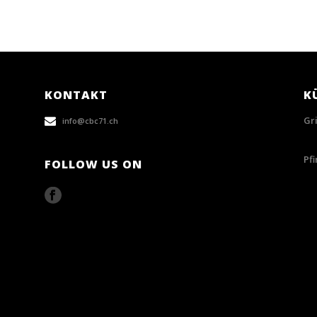
KONTAKT
K
Gr
info@cbc71.ch
28/
Pf
FOLLOW US ON
07/