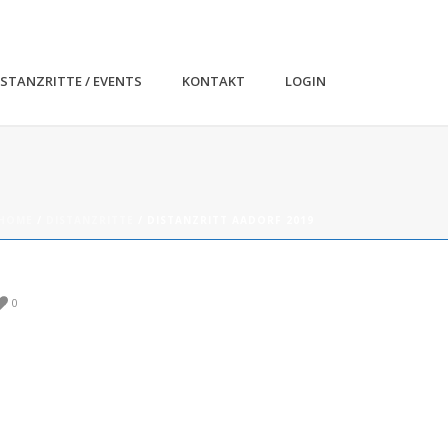
ISTANZRITTE / EVENTS
KONTAKT
LOGIN
HOME
/
DISTANZRITTE
/ DISTANZRITT AADORF 2019
0