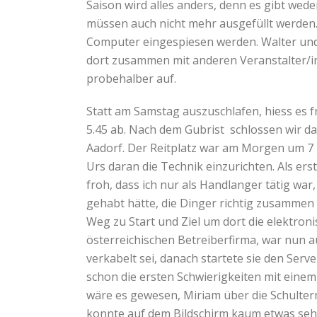
Saison wird alles anders, denn es gibt we
müssen auch nicht mehr ausgefüllt werden. D
Computer eingespiesen werden. Walter und 
dort zusammen mit anderen Veranstalter/in
probehalber auf.
Statt am Samstag auszuschlafen, hiess es 
5.45 ab. Nach dem Gubrist schlossen wir 
Aadorf. Der Reitplatz war am Morgen um 7 
Urs daran die Technik einzurichten. Als ers
froh, dass ich nur als Handlanger tätig war
gehabt hätte, die Dinger richtig zusammen
Weg zu Start und Ziel um dort die elektron
österreichischen Betreiberfirma, war nun auc
verkabelt sei, danach startete sie den Serve
schon die ersten Schwierigkeiten mit einem
wäre es gewesen, Miriam über die Schulte
konnte auf dem Bildschirm kaum etwas sehen