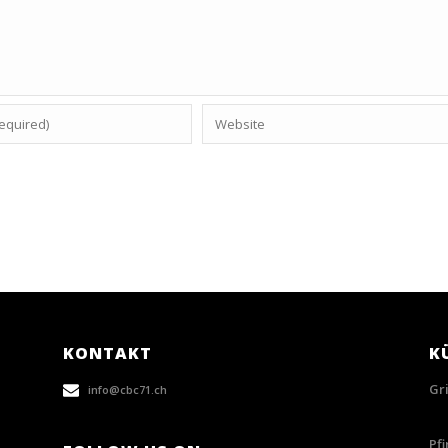
KONTAKT
K
Gr
info@cbc71.ch
28/
Pf