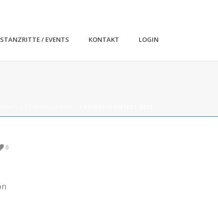
ISTANZRITTE / EVENTS
KONTAKT
LOGIN
VENTS
/
PFINGSTCONTEST
/ PFINGSTCONTEST 2025
0
on