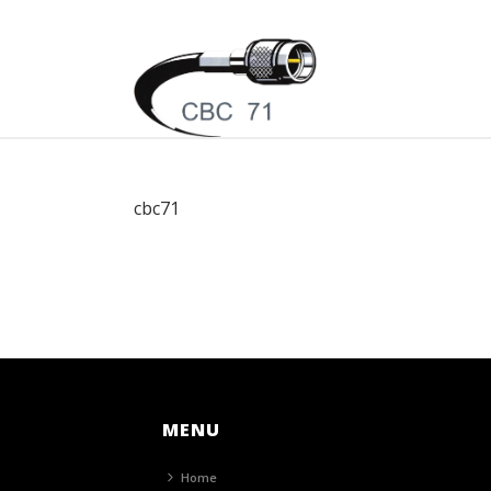
cbc71
MENU
Home