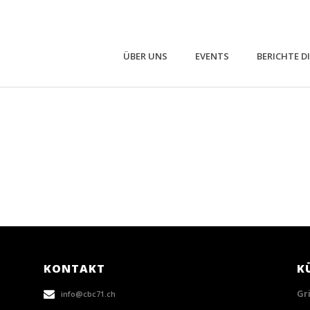
ÜBER UNS
EVENTS
BERICHTE D
KONTAKT
K
Gr
info@cbc71.ch
28/