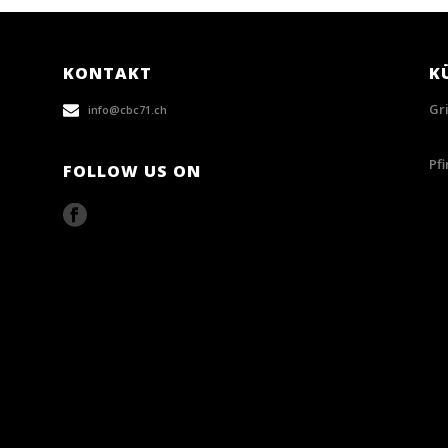
KONTAKT
K
Gr
info@cbc71.ch
28/
Pf
FOLLOW US ON
07/