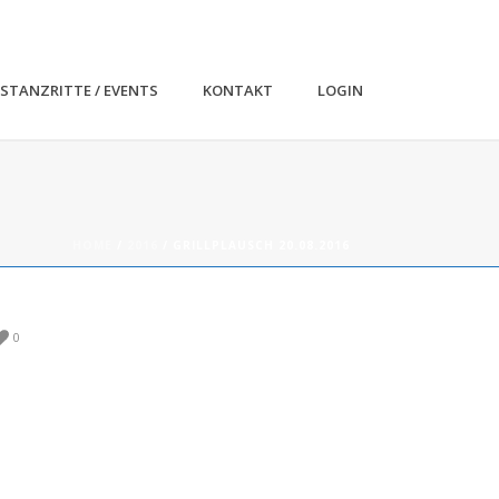
ISTANZRITTE / EVENTS
KONTAKT
LOGIN
HOME
/
2016
/ GRILLPLAUSCH 20.08.2016
0